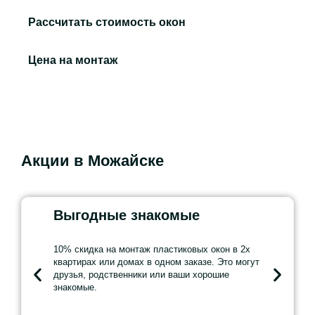
платежа. Это позволяет сэкономить на
Рассчитать стоимость окон
приобретении качественных оконных систем.
Krauss обеспечивает полный комплекс
Цена на монтаж
послепродажного обслуживания, включая
гарантийное и постгарантийное обслуживание,
что гарантирует долгосрочный комфорт и
безопасность использования окон.
Krauss имеет большой ассортимент оконных
Акции в Можайске
систем как для частных домовладельцев, так
коммерческих объектов.
В линейку продукции входят:
Выгодные знакомые
Для «
Пластиковые окна различных конфигураций
10% скидка на монтаж пластиковых окон в 2х
5% скидка
Алюминиевые для объектов с
квартирах или домах в одном заказе. Это могут
окон, если
повышенными требованиями к прочности
друзья, родственники или ваши хорошие
чем через 
знакомые.
Балконные, террасные системы
Входные группы, раздвижные конструкции