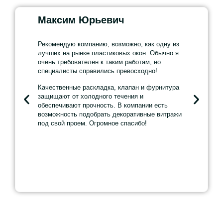
Балабаново
Верея
Кондрово
Медынь
Обнинск
Селятино
Максим Юрьевич
Витал
и другие города Московской области
Берест А.Д.
Рекомендую компанию, возможно, как одну из
Я очень д
лучших на рынке пластиковых окон. Обычно я
окон от к
очень требователен к таким работам, но
оценку за
специалисты справились превосходно!
Специалис
Качественные раскладка, клапан и фурнитура
работе оч
защищают от холодного течения и
Окна были
обеспечивают прочность. В компании есть
согласно 
возможность подобрать декоративные витражи
герметичн
под свой проем. Огромное спасибо!
Особенно 
декоратив
французско
стекала с