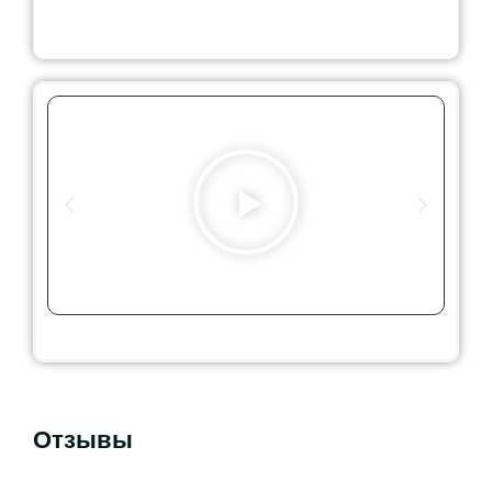
Выезжаем на монтаж в следующие города:
Можайск
Руза
Наро-Фоминск
Серпухов
Подольск
Пушкино
Люберцы
Одинцово
Сергиев Посад
Чехов
Клин
Апрелевка
Видное
Климовск
Щелково
Троицк
Воскресенск
Бронницы
Красногорск
Химки
Королев
Балашиха
Лобня
Дмитров
Долгопрудный
Егорьевск
Домодедово
Дубна
Раменское
Кашира
Мытищи
Коломна
Черноголовка
Звенигород
Ивантеевка
Истра
Жуковский
Куровское
Павловский Посад
Ногинск
Шатура
Фрязино
Железнодорожный
Орехово-Зуево
Купавна
Ступино
Дзержинский
Талдом
Дедовск
Зарайск
Пущино
Электрогорск
Электросталь
Электроугли
Протвино
Отзывы
Ликино-Дулево
Красноармейск
Краснозаводск
Кубинка
Новая Москва