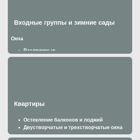
Распашные
Входные группы и зимние сады
Окна
Раздвижные
Поворотно откидные
Пластиковые
Двери
Со стеклом
С фрамугой
С импостом
Квартиры
Остекление балконов и лоджий
Двустворчатые
и
трехстворчатые окна