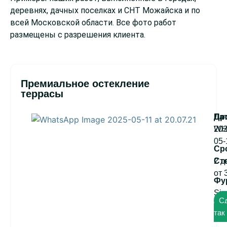
деревнях, дачных поселках и СНТ Можайска и по
всей Московской области. Все фото работ
размещены с разрешения клиента.
Премиальное остекление
террасы
WH
202
05-
2 д
от 
Sie
С
так