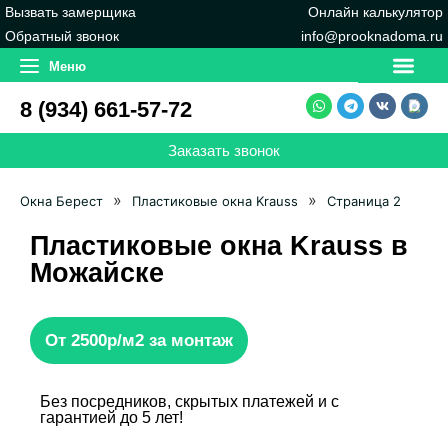
Вызвать замерщика
Онлайн калькулятор
Обратный звонок
info@prooknadoma.ru
Фото работ (Портфол
Меню
8 (934) 661-57-72
Заказать звонок
»
»
Окна Берест
Пластиковые окна Krauss
Страница 2
Пластиковые окна Krauss в
Можайске
От 2500р/м2 за монтаж
Без посредников, скрытых платежей и с
гарантией до 5 лет!